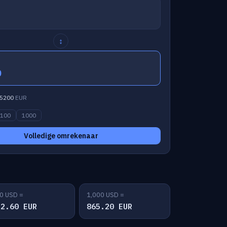
↕
0
5200
EUR
100
1000
Volledige omrekenaar
0 USD =
1,000 USD =
32.60 EUR
865.20 EUR