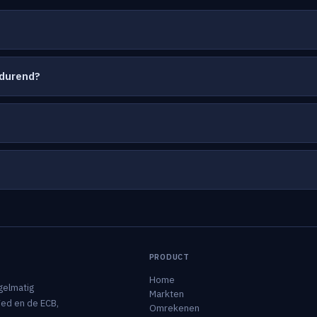
durend?
PRODUCT
Home
gelmatig
Markten
Fed en de ECB,
Omrekenen