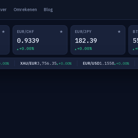
lver
Omrekenen
Blog
★
★
★
EUR/CHF
EUR/JPY
BT
0.9339
182.39
5
+0.00%
+0.00%
+
3,756.35
1.1558
XAU/EUR
EUR/USD
E
0%
+0.00%
+0.00%