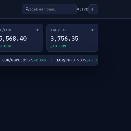
☾
🔍
LIVE
★
★
C/EUR
XAU/EUR
5,568.40
3,756.35
0.00%
+0.00%
0.8567
0.9339
182
UR/GBP
EUR/CHF
EUR/JPY
+0.00%
+0.00%