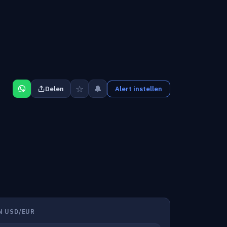
☆
🔔
Delen
Alert instellen
N USD/EUR