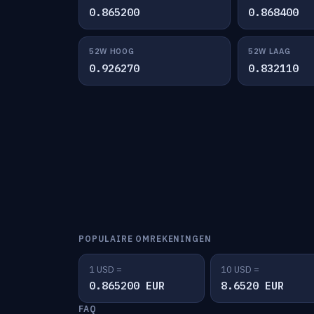
0.865200
0.868400
52W HOOG
52W LAAG
0.926270
0.832110
POPULAIRE OMREKENINGEN
1 USD =
10 USD =
0.865200 EUR
8.6520 EUR
FAQ