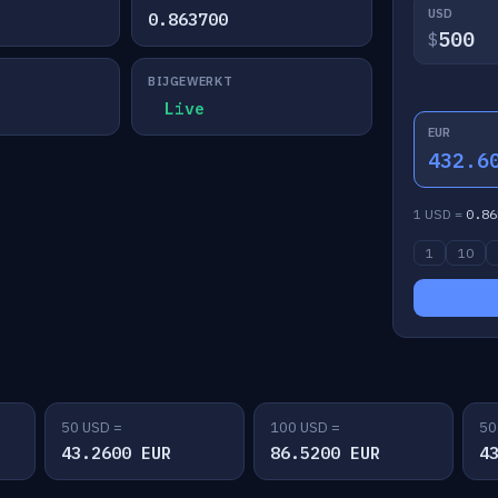
USD
0.863700
$
BIJGEWERKT
Live
EUR
432.6
1 USD =
0.86
1
10
50 USD =
100 USD =
50
43.2600 EUR
86.5200 EUR
4