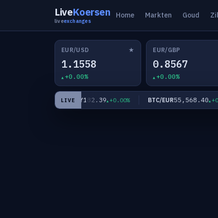
Live
Koersen
Home
Markten
Goud
Zi
live
exchanges
★
EUR/USD
EUR/GBP
1.1558
0.8567
+0.00%
+0.00%
339
182.39
55,568.40
EUR/JPY
BTC/EUR
+0.00%
+0.00%
+0.0
LIVE