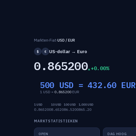
Markten
›
Fiat
›
USD / EUR
US-dollar → Euro
$
€
0.865200
+0.00%
500 USD =
432.60
EUR
1 USD =
0.865200
EUR
1 USD
10 USD
100 USD
1,000 USD
0.865200
8.6520
86.5200
865.20
MARKTSTATISTIEKEN
OPEN
DAG HOOG