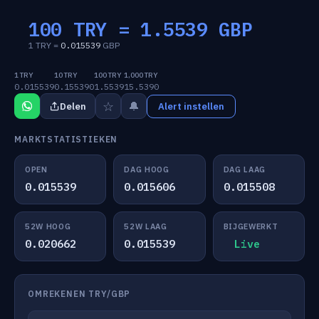
100 TRY =
1.5539
GBP
1 TRY =
0.015539
GBP
1 TRY
10 TRY
100 TRY
1,000 TRY
0.015539
0.155390
1.5539
15.5390
☆
🔔
Delen
Alert instellen
MARKTSTATISTIEKEN
OPEN
DAG HOOG
DAG LAAG
0.015539
0.015606
0.015508
52W HOOG
52W LAAG
BIJGEWERKT
0.020662
0.015539
Live
OMREKENEN TRY/GBP