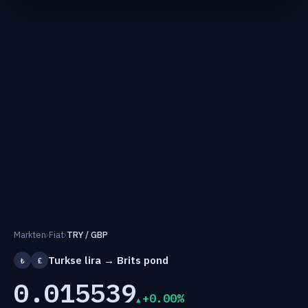
Markten
›
Fiat
›
TRY / GBP
Turkse lira → Brits pond
₺
£
0.015539
+0.00%