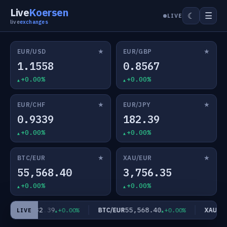
Live
Koersen
☰
☾
LIVE
live
exchanges
★
★
EUR/USD
EUR/GBP
1.1558
0.8567
+0.00%
+0.00%
★
★
EUR/CHF
EUR/JPY
0.9339
182.39
+0.00%
+0.00%
★
★
BTC/EUR
XAU/EUR
55,568.40
3,756.35
+0.00%
+0.00%
182.39
55,568.40
EUR/JPY
BTC/EUR
XAU/EU
+0.00%
+0.00%
LIVE