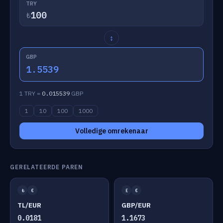
TRY
₺
↕
GBP
1.5539
1 TRY =
0.015539
GBP
1
10
100
1000
Volledige omrekenaar
GERELATEERDE PAREN
₺
€
£
€
TL/EUR
GBP/EUR
0.0181
1.1673