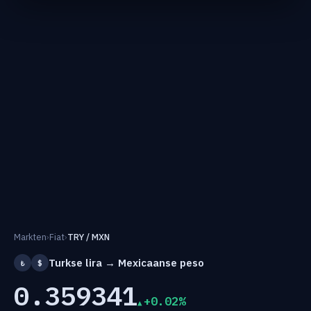
Markten
›
Fiat
›
TRY / MXN
Turkse lira → Mexicaanse peso
₺
$
0.359341
+0.02%