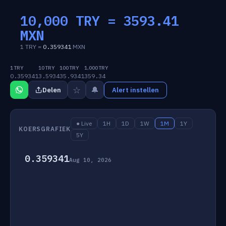
10,000 TRY =
3593.41
MXN
1 TRY =
0.359341
MXN
1 TRY
10 TRY
100 TRY
1,000 TRY
0.359341
3.5934
35.9341
359.34
☆
🔔
Delen
Alert instellen
● Live
1H
1D
1W
1M
1Y
KOERSGRAFIEK
5Y
0.359341
Aug 10, 2026