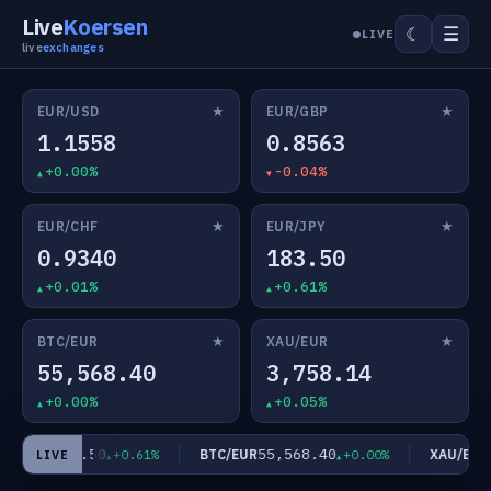
Live
Koersen
☰
☾
LIVE
live
exchanges
★
★
EUR/USD
EUR/GBP
1.1558
0.8563
+0.00%
-0.04%
★
★
EUR/CHF
EUR/JPY
0.9340
183.50
+0.01%
+0.61%
★
★
BTC/EUR
XAU/EUR
55,568.40
3,758.14
+0.00%
+0.05%
183.50
55,568.40
3
UR/JPY
BTC/EUR
XAU/EUR
+0.61%
+0.00%
LIVE