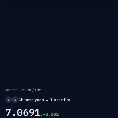
Markten
›
Fiat
›
CNY / TRY
Chinese yuan → Turkse lira
¥
₺
7.0691
+0.00%