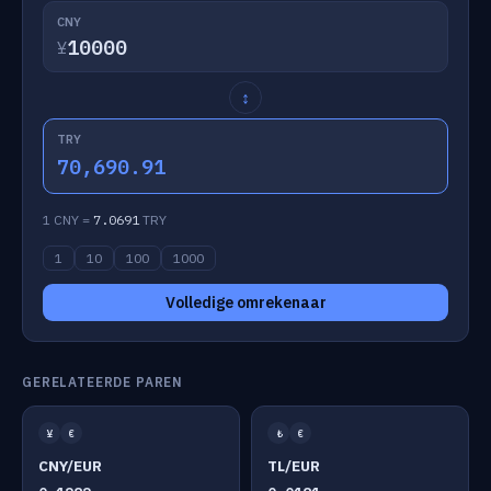
CNY
¥
↕
TRY
70,690.91
1 CNY =
7.0691
TRY
1
10
100
1000
Volledige omrekenaar
GERELATEERDE PAREN
¥
€
₺
€
CNY/EUR
TL/EUR