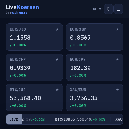
Live
Koersen
☰
☾
LIVE
live
exchanges
★
★
EUR/USD
EUR/GBP
1.1558
0.8567
+0.00%
+0.00%
★
★
EUR/CHF
EUR/JPY
0.9339
182.39
+0.00%
+0.00%
★
★
BTC/EUR
XAU/EUR
55,568.40
3,756.35
+0.00%
+0.00%
182.39
55,568.40
EUR/JPY
BTC/EUR
XAU/EUR
+0.00%
+0.00%
LIVE