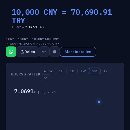
10,000 CNY =
70,690.91
TRY
1 CNY =
7.0691
TRY
1 CNY
10 CNY
100 CNY
1,000 CNY
7.0691
70.6909
706.91
7069.09
☆
🔔
Delen
Alert instellen
● Live
1H
1D
1W
1M
1Y
KOERSGRAFIEK
5Y
7.0691
Aug 8, 2026