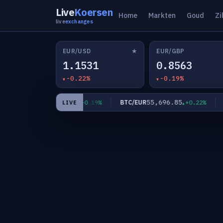
Live
Koersen
Home
Markten
Goud
Zi
live
exchanges
★
EUR/USD
EUR/GBP
1.1531
0.8563
-0.22%
-0.19%
182.47
55,696.85
EUR/JPY
BTC/EUR
XA
+0.19%
+0.22%
LIVE