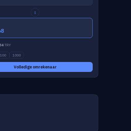
↕
68
34
TRY
100
1000
Volledige omrekenaar