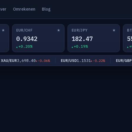
lver
Omrekenen
Blog
★
★
★
EUR/CHF
EUR/JPY
BT
0.9342
182.47
5
+0.20%
+0.19%
+
3,698.40
1.1531
0.8
U/EUR
EUR/USD
EUR/GBP
-0.06%
-0.22%