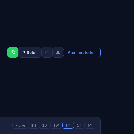
☆
🔔
Delen
Alert instellen
● Live
1H
1D
1W
1M
1Y
5Y