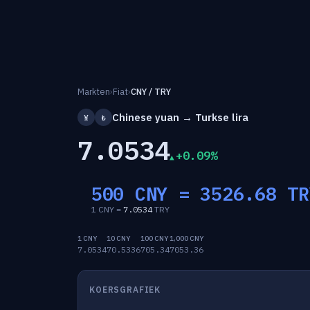
Markten
›
Fiat
›
CNY / TRY
Chinese yuan → Turkse lira
¥
₺
7.0534
+0.09%
500 CNY =
3526.68
TR
1 CNY =
7.0534
TRY
1 CNY
10 CNY
100 CNY
1,000 CNY
7.0534
70.5336
705.34
7053.36
KOERSGRAFIEK