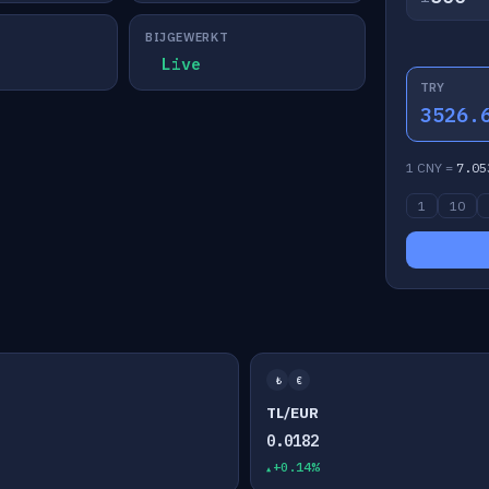
BIJGEWERKT
Live
TRY
3526.
1 CNY =
7.05
1
10
₺
€
TL/EUR
0.0182
+0.14%