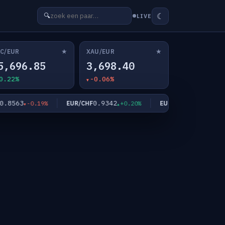
☾
🔍
LIVE
★
★
C/EUR
XAU/EUR
5,696.85
3,698.40
0.22%
-0.06%
563
0.9342
182.47
EUR/CHF
EUR/JPY
-0.19%
+0.20%
+0.19%